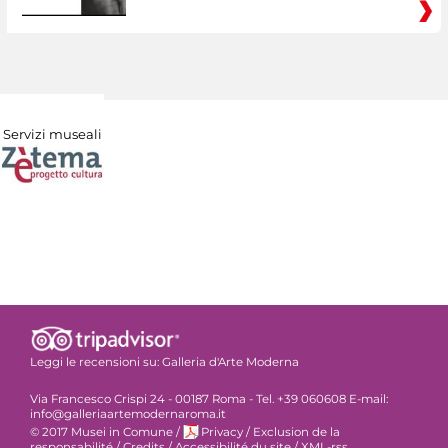
Servizi museali
Leggi le recensioni su:
Galleria d'Arte Moderna
Via Francesco Crispi 24 - 00187 Roma - Tel. +39 060608 E-mail:
info@galleriaartemodernaroma.it
© 2017 Musei in Comune
/
Privacy
/
Exclusion de la
responsabilité
/
Credits
/
Accessibilité du site
/
XML-rss