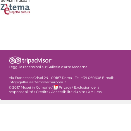
Servizi museali
Leggi le recensioni su:
Galleria d'Arte Moderna
Via Francesco Crispi 24 - 00187 Roma - Tel. +39 060608 E-mail:
info@galleriaartemodernaroma.it
© 2017 Musei in Comune
/
Privacy
/
Exclusion de la
responsabilité
/
Credits
/
Accessibilité du site
/
XML-rss