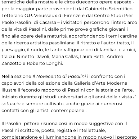
tematiche della mostra e le circa duecento opere esposte -
per la maggior parte provenienti dal Gabinetto Scientifico
Letterario G.P. Vieusseux di Firenze e dal Centro Studi Pier
Paolo Pasolini di Casarsa – i visitatori percorrono l’intero arco
della vita di Pasolini, dalle prime prove grafiche giovanili
fino alle opere della maturità, approfondendo i temi cardine
della ricerca artistica pasoliniana: il ritratto e l’autoritratto, il
paesaggio, il nudo, le tante raffigurazioni di familiari e amici,
tra cui Ninetto Davoli, Maria Callas, Laura Betti, Andrea
Zanzotto e Roberto Longhi.
Nella sezione
Il Novecento di Pasolini
il confronto con i
capolavori della collezione della Galleria d’Arte Moderna
illustra il fecondo rapporto di Pasolini con la storia dell’arte,
iniziato durante gli studi universitari e gli anni della rivista
Il
setaccio
e sempre coltivato, anche grazie ai numerosi
contatti con gli artisti contemporanei.
Il Pasolini pittore risuona così in modo suggestivo con il
Pasolini scrittore, poeta, regista e intellettuale,
completandone e illuminandone in modo nuovo il percorso