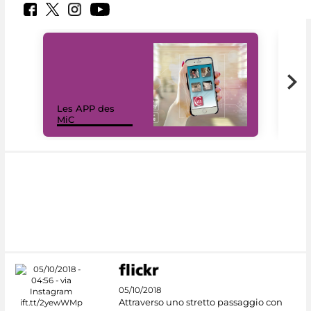
Les APP des
Les
MiC
rés
05/10/2018
Attraverso uno stretto passaggio con