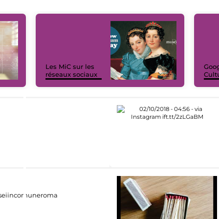
Les MiC sur les
Goog
réseaux sociaux
Cult
eiincomuneroma