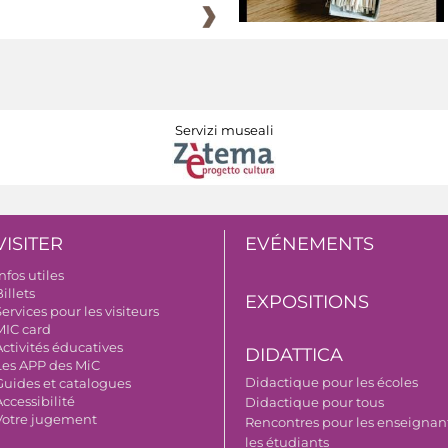
Servizi museali
VISITER
EVÉNEMENTS
nfos utiles
illets
EXPOSITIONS
ervices pour les visiteurs
MIC card
Activités éducatives
DIDATTICA
Les APP des MiC
Didactique pour les écoles
Guides et catalogues
ccessibilité
Didactique pour tous
Votre jugement
Rencontres pour les enseignant
les étudiants