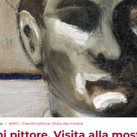
us
>
aMICi - Pasolini pittore. Visita alla mostra
i pittore. Visita alla mos