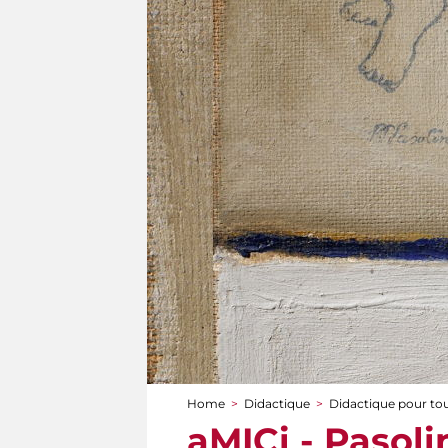
Home
>
Didactique
>
Didactique pour to
You are here
aMICi - Pasolin