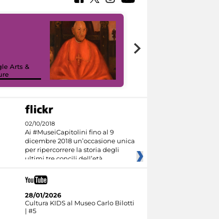
7 nuovi in-
painting tour
sulla piattaforma
le Arts &
Google Arts &
ure
Culture
02/10/2018
Ai #MuseiCapitolini fino al 9
dicembre 2018 un’occasione unica
per ripercorrere la storia degli
ultimi tre concili dell’età
28/01/2026
Cultura KIDS al Museo Carlo Bilotti
| #5