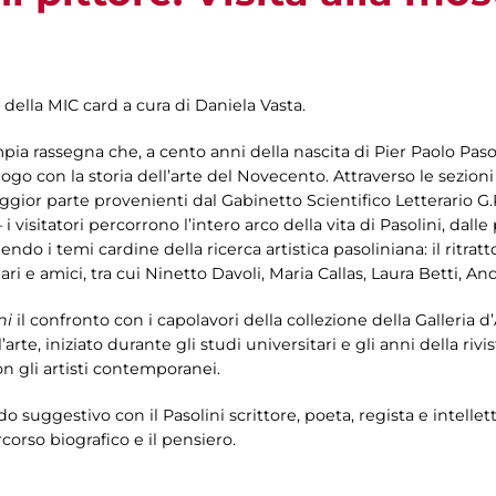
 della MIC card a cura di Daniela Vasta.
mpia rassegna che, a cento anni della nascita di Pier Paolo Pasol
logo con la storia dell’arte del Novecento. Attraverso le sezion
gior parte provenienti dal Gabinetto Scientifico Letterario G.
 i visitatori percorrono l’intero arco della vita di Pasolini, dall
o i temi cardine della ricerca artistica pasoliniana: il ritratto e
liari e amici, tra cui Ninetto Davoli, Maria Callas, Laura Betti,
ni
il confronto con i capolavori della collezione della Galleria d
’arte, iniziato durante gli studi universitari e gli anni della rivis
n gli artisti contemporanei.
odo suggestivo con il Pasolini scrittore, poeta, regista e intel
orso biografico e il pensiero.