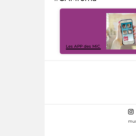
Les APP des MiC
mus