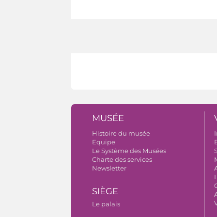
MUSÉE
Histoire du musée
I
Equipe
B
Le Système des Musées
S
Charte des services
Newsletter
SIÈGE
A
Le palais