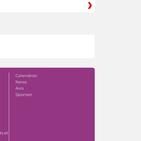
Calendrier
News
Avis
Sponsor
s et