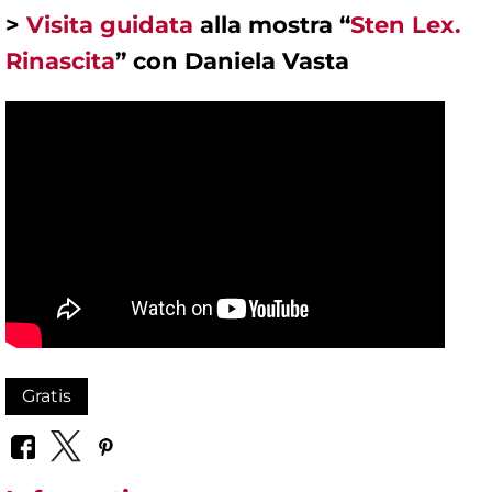
>
Visita guidata
alla mostra “
Sten Lex.
Rinascita
” con Daniela Vasta
Gratis