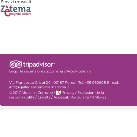
Servizi museali
Leggi le recensioni su:
Galleria d'Arte Moderna
Via Francesco Crispi 24 - 00187 Roma - Tel. +39 060608 E-mail:
info@galleriaartemodernaroma.it
© 2017 Musei in Comune
/
Privacy
/
Exclusion de la
responsabilité
/
Credits
/
Accessibilité du site
/
XML-rss