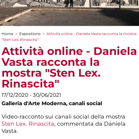
Home
>
Expositions
>
Attività online - Daniela Vasta racconta la mostra
You are here
"Sten Lex. Rinascita"
Attività online - Daniela
Vasta racconta la
mostra "Sten Lex.
Rinascita"
17/12/2020 - 30/06/2021
Galleria d'Arte Moderna,
canali social
Video-racconto sui canali social della mostra
Sten Lex. Rinascita
, commentata da Daniela
Vasta.