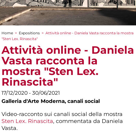
Home
>
Expositions
>
Attività online - Daniela Vasta racconta la mostra
You are here
"Sten Lex. Rinascita"
Attività online - Daniela
Vasta racconta la
mostra "Sten Lex.
Rinascita"
17/12/2020 - 30/06/2021
Galleria d'Arte Moderna,
canali social
Video-racconto sui canali social della mostra
Sten Lex. Rinascita
, commentata da Daniela
Vasta.