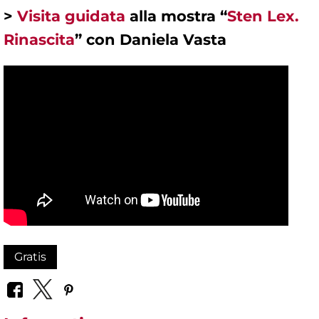
>
Visita guidata
alla mostra “
Sten Lex.
Rinascita
” con Daniela Vasta
Gratis