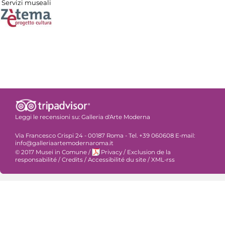
Servizi museali
Leggi le recensioni su:
Galleria d'Arte Moderna
Via Francesco Crispi 24 - 00187 Roma - Tel. +39 060608 E-mail:
info@galleriaartemodernaroma.it
© 2017 Musei in Comune
/
Privacy
/
Exclusion de la
responsabilité
/
Credits
/
Accessibilité du site
/
XML-rss