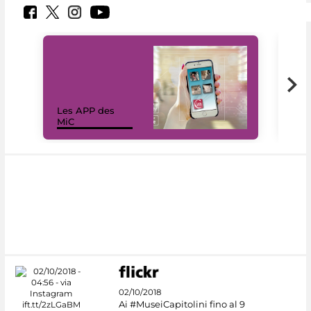
Les APP des
Les
MiC
rés
02/10/2018
Ai #MuseiCapitolini fino al 9