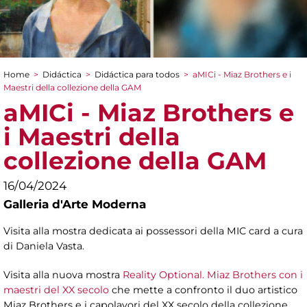
Home
>
Didáctica
>
Didáctica para todos
>
aMICi - Miaz Brothers e i
You are here
Maestri della collezione della GAM
aMICi - Miaz Brothers e
i Maestri della
collezione della GAM
16/04/2024
Galleria d'Arte Moderna
Visita alla mostra dedicata ai possessori della MIC card a cura
di Daniela Vasta.
Visita alla nuova mostra
Reality Optional. Miaz Brothers con i
maestri del XX secolo
che mette a confronto il duo artistico
Miaz Brothers e i capolavori del XX secolo della collezione