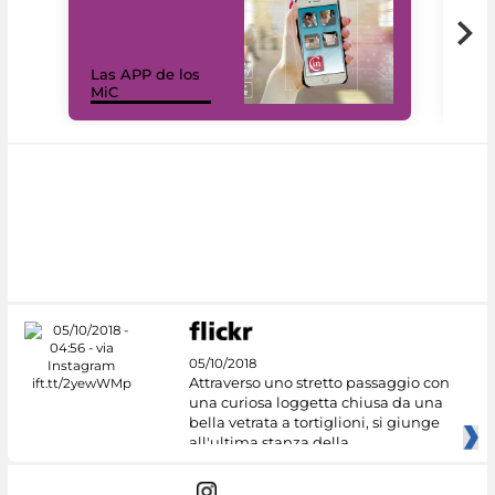
Las APP de los
I Mi
MiC
net
05/10/2018
Attraverso uno stretto passaggio con
una curiosa loggetta chiusa da una
bella vetrata a tortiglioni, si giunge
all'ultima stanza della