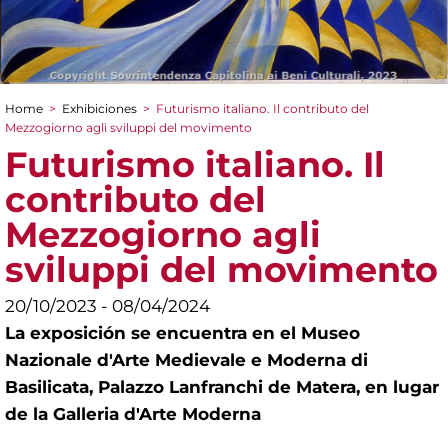
Home
>
Exhibiciones
>
Futurismo italiano. Il contributo del
You are here
Mezzogiorno agli sviluppi del movimento
Futurismo italiano. Il
contributo del
Mezzogiorno agli
sviluppi del movimento
20/10/2023 - 08/04/2024
La exposición se encuentra en el Museo
Nazionale d'Arte Medievale e Moderna di
Basilicata, Palazzo Lanfranchi de Matera, en lugar
de la Galleria d'Arte Moderna