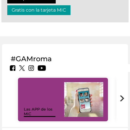
Gratis con la tarjeta MIC
#GAMroma
Las APP de los
I Mi
MiC
net