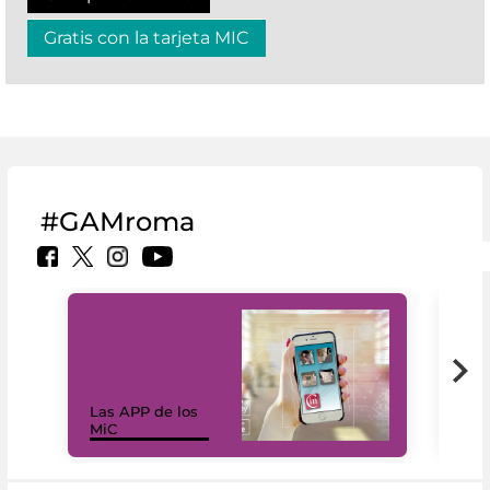
Gratis con la tarjeta MIC
#GAMroma
Las APP de los
I Mi
MiC
net