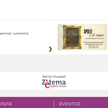
eiincomuneroma
Servizi museali
VISITA
EVENTOS