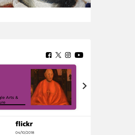
7 nuovi in-
painting tour
sulla piattaforma
le Arts &
Google Arts &
ure
Culture
04/10/2018