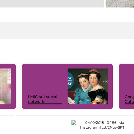
I MiC sui social
Goog
network
Cult