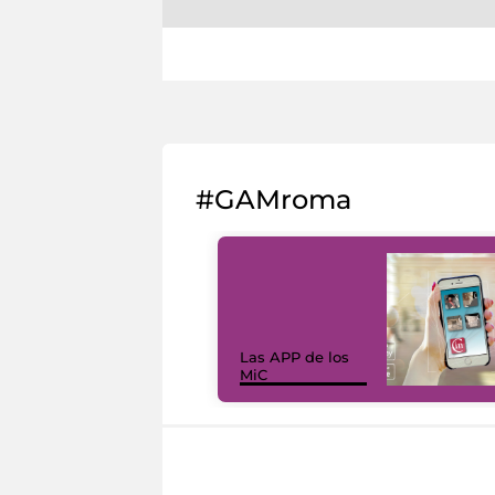
#GAMroma
Las APP de los
MiC