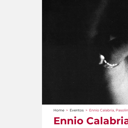
Home
>
Eventos
>
Ennio Calabria, Pasoli
You are here
Ennio Calabria