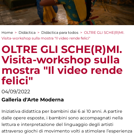
Home
>
Didáctica
>
Didáctica para todos
>
OLTRE GLI SCHE(R)MI.
You are here
Visita-workshop sulla mostra "Il video rende felici"
OLTRE GLI SCHE(R)MI.
Visita-workshop sulla
mostra "Il video rende
felici"
04/09/2022
Galleria d'Arte Moderna
Iniziativa didattica per bambini dai 6 ai 10 anni. A partire
dalle opere esposte, i bambini sono accompagnati nella
lettura e interpretazione del linguaggio degli artisti
attraverso giochi di movimento volti a stimolare l’esperienza