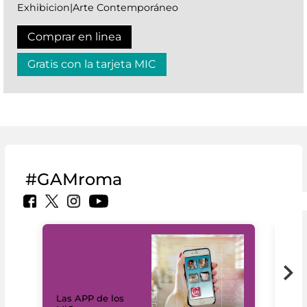
Exhibicion|Arte Contemporáneo
Comprar en linea
Gratis con la tarjeta MIC
#GAMroma
Las APP de los
I Mi