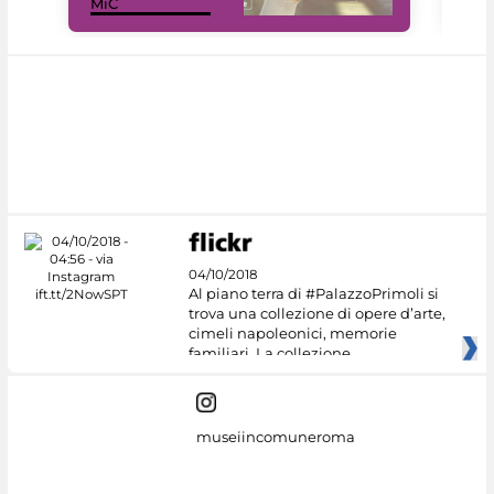
MiC
net
04/10/2018
Al piano terra di #PalazzoPrimoli si
trova una collezione di opere d’arte,
cimeli napoleonici, memorie
familiari. La collezione
museiincomuneroma