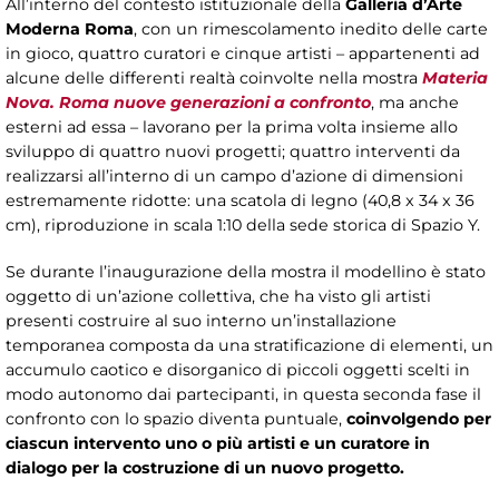
All’interno del contesto istituzionale della
Galleria d’Arte
Moderna Roma
, con un rimescolamento inedito delle carte
in gioco, quattro curatori e cinque artisti – appartenenti ad
alcune delle differenti realtà coinvolte nella mostra
Materia
Nova. Roma nuove generazioni a confronto
, ma anche
esterni ad essa – lavorano per la prima volta insieme allo
sviluppo di quattro nuovi progetti; quattro interventi da
realizzarsi all’interno di un campo d’azione di dimensioni
estremamente ridotte: una scatola di legno (40,8 x 34 x 36
cm), riproduzione in scala 1:10 della sede storica di Spazio Y.
Se durante l’inaugurazione della mostra il modellino è stato
oggetto di un’azione collettiva, che ha visto gli artisti
presenti costruire al suo interno un’installazione
temporanea composta da una stratificazione di elementi, un
accumulo caotico e disorganico di piccoli oggetti scelti in
modo autonomo dai partecipanti, in questa seconda fase il
confronto con lo spazio diventa puntuale,
coinvolgendo per
ciascun intervento uno o più artisti e un curatore in
dialogo per la costruzione di un nuovo progetto.