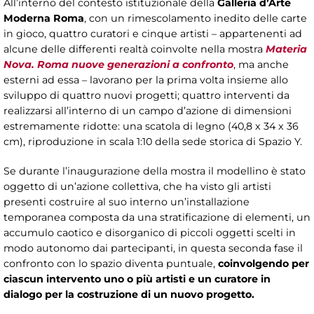
All’interno del contesto istituzionale della
Galleria d’Arte
Moderna Roma
, con un rimescolamento inedito delle carte
in gioco, quattro curatori e cinque artisti – appartenenti ad
alcune delle differenti realtà coinvolte nella mostra
Materia
Nova. Roma nuove generazioni a confronto
, ma anche
esterni ad essa – lavorano per la prima volta insieme allo
sviluppo di quattro nuovi progetti; quattro interventi da
realizzarsi all’interno di un campo d’azione di dimensioni
estremamente ridotte: una scatola di legno (40,8 x 34 x 36
cm), riproduzione in scala 1:10 della sede storica di Spazio Y.
Se durante l’inaugurazione della mostra il modellino è stato
oggetto di un’azione collettiva, che ha visto gli artisti
presenti costruire al suo interno un’installazione
temporanea composta da una stratificazione di elementi, un
accumulo caotico e disorganico di piccoli oggetti scelti in
modo autonomo dai partecipanti, in questa seconda fase il
confronto con lo spazio diventa puntuale,
coinvolgendo per
ciascun intervento uno o più artisti e un curatore in
dialogo per la costruzione di un nuovo progetto.