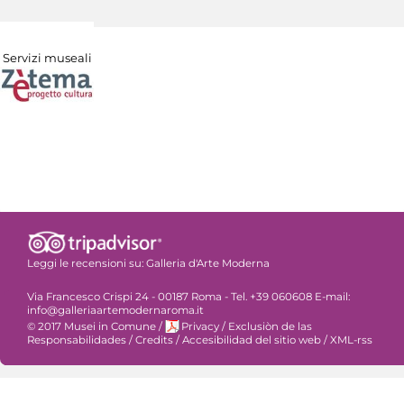
Servizi museali
Leggi le recensioni su:
Galleria d'Arte Moderna
Via Francesco Crispi 24 - 00187 Roma - Tel. +39 060608 E-mail:
info@galleriaartemodernaroma.it
© 2017 Musei in Comune
/
Privacy
/
Exclusiòn de las
Responsabilidades
/
Credits
/
Accesibilidad del sitio web
/
XML-rss