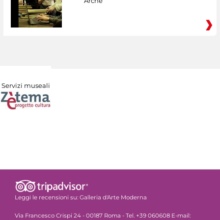
Arché
Servizi museali
Leggi le recensioni su:
Galleria d'Arte Moderna
Via Francesco Crispi 24 - 00187 Roma - Tel. +39 060608 E-mail: