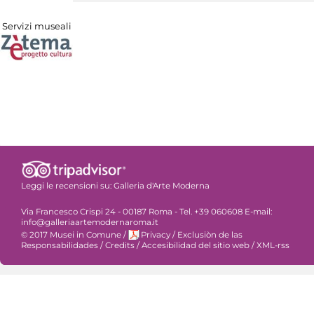
Servizi museali
Leggi le recensioni su:
Galleria d'Arte Moderna
Via Francesco Crispi 24 - 00187 Roma - Tel. +39 060608 E-mail:
info@galleriaartemodernaroma.it
© 2017 Musei in Comune
/
Privacy
/
Exclusiòn de las
Responsabilidades
/
Credits
/
Accesibilidad del sitio web
/
XML-rss