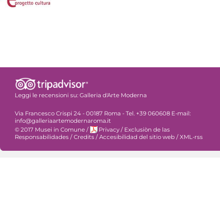
Leggi le recensioni su:
Galleria d'Arte Moderna
Via Francesco Crispi 24 - 00187 Roma - Tel. +39 060608 E-mail:
info@galleriaartemodernaroma.it
© 2017 Musei in Comune
/
Privacy
/
Exclusiòn de las
Responsabilidades
/
Credits
/
Accesibilidad del sitio web
/
XML-rss