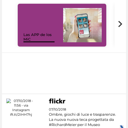
Las APP de los
I Mi
MiC
net
07/10/2018
Ombre, giochi di luce e trasparenze.
La nuova nuova teca progettata da
#RichardMeier per il Museo