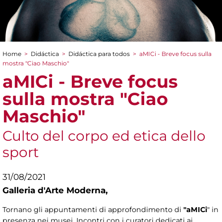
Home
>
Didáctica
>
Didáctica para todos
>
aMICi - Breve focus sulla
You are here
mostra "Ciao Maschio"
aMICi - Breve focus
sulla mostra "Ciao
Maschio"
Culto del corpo ed etica dello
sport
31/08/2021
Galleria d'Arte Moderna,
Tornano gli appuntamenti di approfondimento di
"aMICi
" in
presenza nei musei. Incontri con i curatori dedicati ai