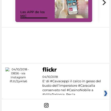
Las APP de los
I Mi
MiC
net
04/10/2018
E' di #Cavaceppi il calco in gesso del
busto dell’imperatore #Caracalla
conservato nel #CasinoNobile a
#VillaTorlonia. Per la