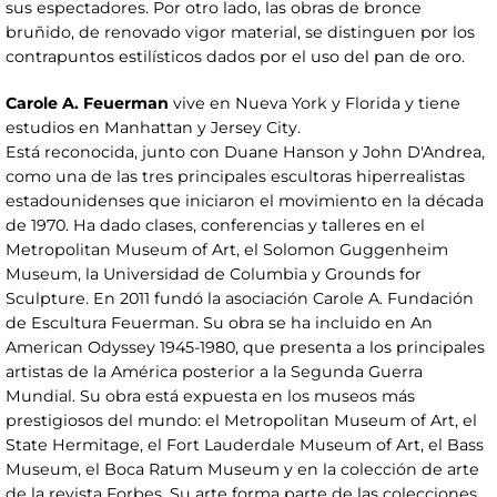
sus espectadores. Por otro lado, las obras de bronce
bruñido, de renovado vigor material, se distinguen por los
contrapuntos estilísticos dados por el uso del pan de oro.
Carole A. Feuerman
vive en Nueva York y Florida y tiene
estudios en Manhattan y Jersey City.
Está reconocida, junto con Duane Hanson y John D'Andrea,
como una de las tres principales escultoras hiperrealistas
estadounidenses que iniciaron el movimiento en la década
de 1970. Ha dado clases, conferencias y talleres en el
Metropolitan Museum of Art, el Solomon Guggenheim
Museum, la Universidad de Columbia y Grounds for
Sculpture. En 2011 fundó la asociación Carole A. Fundación
de Escultura Feuerman. Su obra se ha incluido en An
American Odyssey 1945-1980, que presenta a los principales
artistas de la América posterior a la Segunda Guerra
Mundial. Su obra está expuesta en los museos más
prestigiosos del mundo: el Metropolitan Museum of Art, el
State Hermitage, el Fort Lauderdale Museum of Art, el Bass
Museum, el Boca Ratum Museum y en la colección de arte
de la revista Forbes. Su arte forma parte de las colecciones