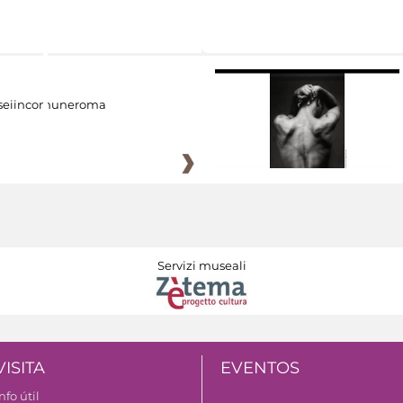
eiincomuneroma
Servizi museali
VISITA
EVENTOS
nfo útil