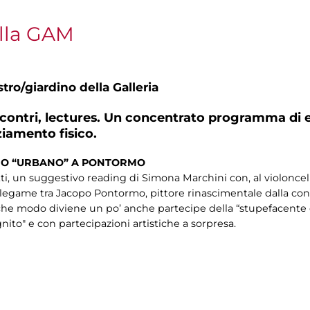
lla GAM
tro/giardino della Galleria
incontri, lectures. Un concentrato programma di e
ziamento fisico.
GGIO “URBANO” A PONTORMO
tti, un suggestivo reading di Simona Marchini con, al violoncel
ul legame tra Jacopo Pontormo, pittore rinascimentale dalla con
he modo diviene un po’ anche partecipe della “stupefacente cre
nito" e con partecipazioni artistiche a sorpresa.