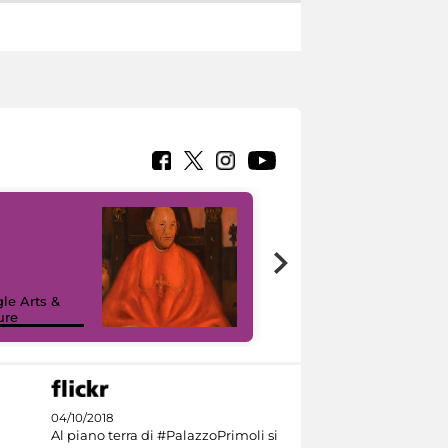
7 nuovi in-
painting tour
sulla piattaforma
le Arts &
Google Arts &
ure
Culture
04/10/2018
Al piano terra di #PalazzoPrimoli si