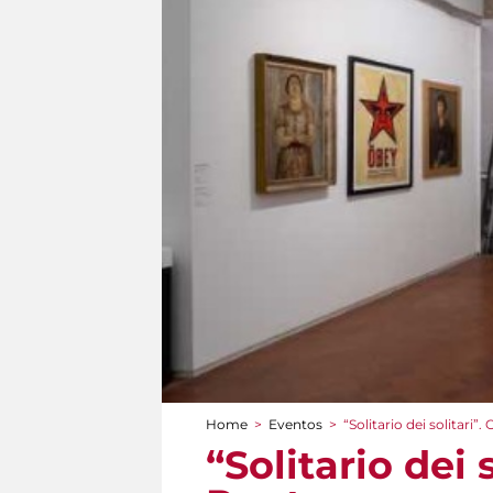
Home
>
Eventos
>
“Solitario dei solitar
You are here
“Solitario dei