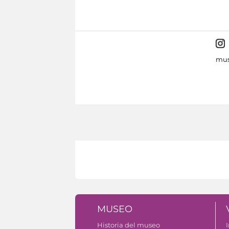
mus
MUSEO
Historia del museo
I