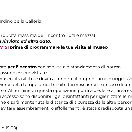
ardino della Galleria
0 (durata massima dell'incontro 1 ora e mezza)
 rinviato ad altra data.
VISI
prima di programmare la tua visita al museo.
ista
per l’incontro
con sedute a distanziamento di norma.
ossono essere visitate.
 museo, il visitatore dovrà attendere il proprio turno di ingres
zione della temperatura tramite termoscanner e in caso di un r
esso. Al termine di questa operazione potrà accedere all’area es
di accesso sono disponibili gel disinfettanti per igienizzare le 
rine e sarà mantenuta la distanza di sicurezza dalle altre pers
r evitare assembramenti o affollamenti, è stata predisposta un
lle 19.00)