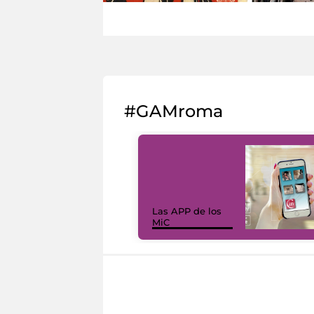
#GAMroma
Las APP de los
MiC