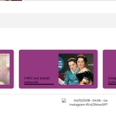
I MiC sui social
Goog
network
Cult