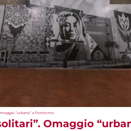
i”. Omaggio “urbano” a Pontormo
 solitari”. Omaggio “urba