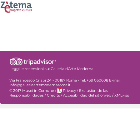
Leggi le recensioni su:
Galleria d'Arte Moderna
Via Francesco Crispi 24 - 00187 Roma - Tel. +39 060608 E-mail:
info@galleriaartemodernaroma.it
© 2017 Musei in Comune
/
Privacy
/
Exclusiòn de las
Responsabilidades
/
Credits
/
Accesibilidad del sitio web
/
XML-rss