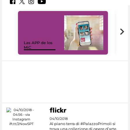
Las APP de los
I Mi
MiC
net
04/10/2018
Al piano terra di #PalazzoPrimoli si
trova una collezione di opere d’arte,