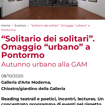
Home
>
Eventos
>
“Solitario dei solitari”. Omaggio “urbano” a
You are here
Pontormo
“Solitario dei solitari”.
Omaggio “urbano” a
Pontormo
Autunno urbano alla GAM
08/10/2020
Galleria d'Arte Moderna,
Chiostro/giardino della Galleria
Reading teatrali e poetici, incontri, lectures. Un
concentrato programma di eventi nel rispetto