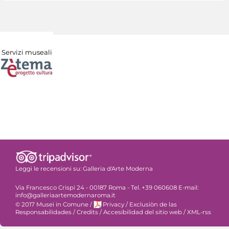
Servizi museali
Leggi le recensioni su:
Galleria d'Arte Moderna
Via Francesco Crispi 24 - 00187 Roma - Tel. +39 060608 E-mail:
info@galleriaartemodernaroma.it
© 2017 Musei in Comune
/
Privacy
/
Exclusiòn de las
Responsabilidades
/
Credits
/
Accesibilidad del sitio web
/
XML-rss