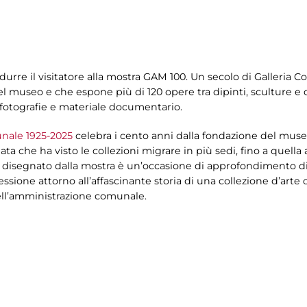
odurre il visitatore alla mostra GAM 100. Un secolo di Galleria
l museo e che espone più di 120 opere tra dipinti, sculture e op
a fotografie e materiale documentario.
unale 1925-2025
celebra i cento anni dalla fondazione del mus
iata che ha visto le collezioni migrare in più sedi, fino a quell
o disegnato dalla mostra è un’occasione di approfondimento di p
lessione attorno all’affascinante storia di una collezione d’arte
 dell’amministrazione comunale.