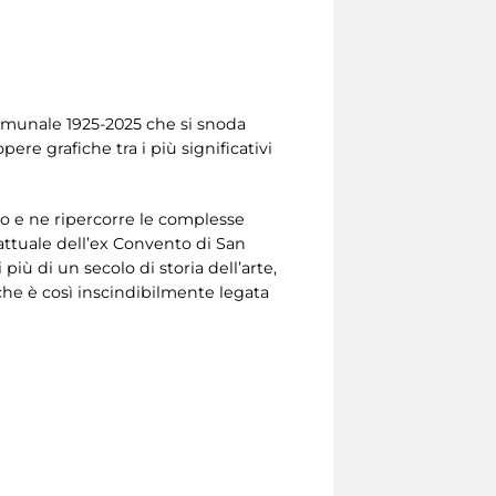
 Comunale 1925-2025 che si snoda
ere grafiche tra i più significativi
eo e ne ripercorre le complesse
a attuale dell’ex Convento di San
iù di un secolo di storia dell’arte,
 che è così inscindibilmente legata