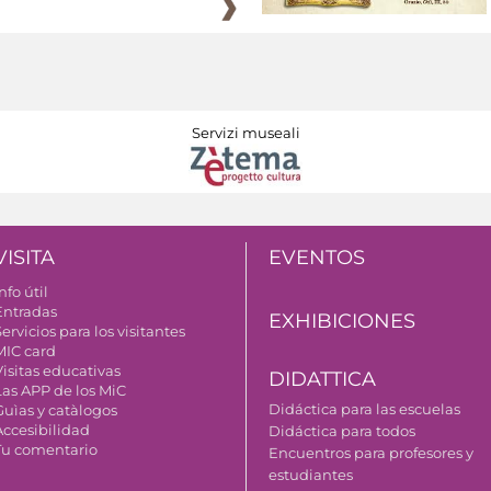
Servizi museali
VISITA
EVENTOS
nfo útil
Entradas
EXHIBICIONES
ervicios para los visitantes
MIC card
Visitas educativas
DIDATTICA
Las APP de los MiC
Didáctica para las escuelas
Guìas y catàlogos
Accesibilidad
Didáctica para todos
Tu comentario
Encuentros para profesores y
estudiantes