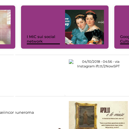
I MiC sui social
Goog
network
Cult
eiincomuneroma