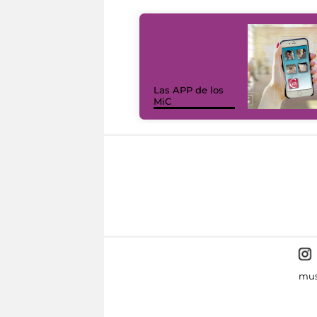
Las APP de los
MiC
mus