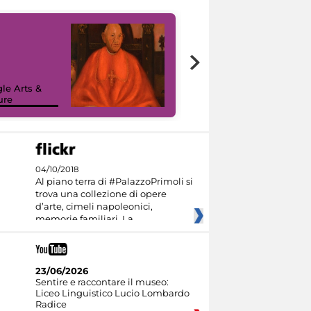
7 nuovi in-
painting tour
sulla piattaforma
le Arts &
Google Arts &
ure
Culture
04/10/2018
Al piano terra di #PalazzoPrimoli si
trova una collezione di opere
d’arte, cimeli napoleonici,
memorie familiari. La
23/06/2026
Sentire e raccontare il museo:
Liceo Linguistico Lucio Lombardo
Radice