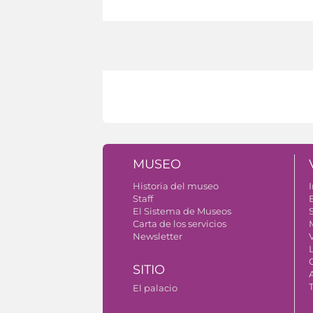
MUSEO
Historia del museo
I
Staff
El Sistema de Museos
S
Carta de los servicios
Newsletter
SITIO
El palacio