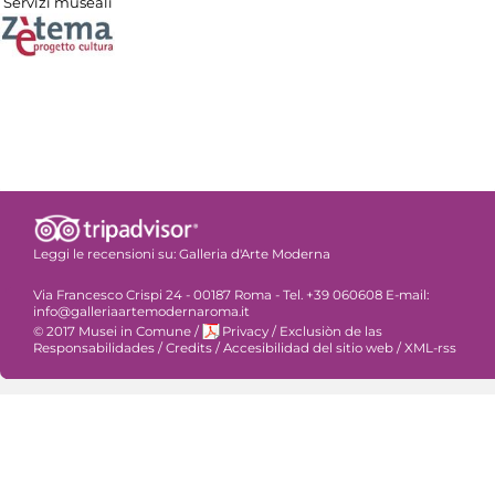
Servizi museali
Leggi le recensioni su:
Galleria d'Arte Moderna
Via Francesco Crispi 24 - 00187 Roma - Tel. +39 060608 E-mail:
info@galleriaartemodernaroma.it
© 2017 Musei in Comune
/
Privacy
/
Exclusiòn de las
Responsabilidades
/
Credits
/
Accesibilidad del sitio web
/
XML-rss