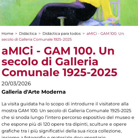
Home
>
Didáctica
>
Didáctica para todos
>
aMICi - GAM 100. Un
You are here
secolo di Galleria Comunale 1925-2025
aMICi - GAM 100. Un
secolo di Galleria
Comunale 1925-2025
20/03/2026
Galleria d'Arte Moderna
La visita guidata ha lo scopo di introdurre il visitatore alla
mostra GAM 100. Un secolo di Galleria Comunale 1925-2025
che si snoda lungo l’intero percorso espositivo del museo e
che espone più di 120 opere tra dipinti, sculture e opere
grafiche tra i più significativi della sua ricca collezione,
insieme a fotografie e materiale documentario.