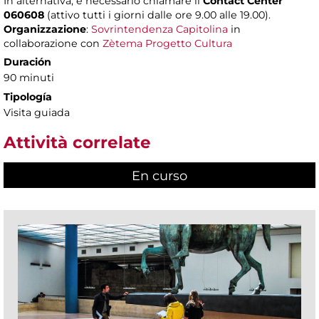
In alternativa, è necessario chiamare il
Contact Center
060608
(attivo tutti i giorni dalle ore 9.00 alle 19.00).
Organizzazione
:
Sovrintendenza Capitolina
in
collaborazione con
Zètema Progetto Cultura
Duración
90 minuti
Tipología
Visita guiada
Attività correlate
En curso
(active tab)