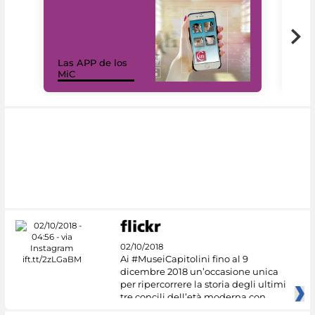
Las APP de los
I Mi
MiC
net
02/10/2018
Ai #MuseiCapitolini fino al 9
dicembre 2018 un’occasione unica
per ripercorrere la storia degli ultimi
tre concili dell’età moderna con