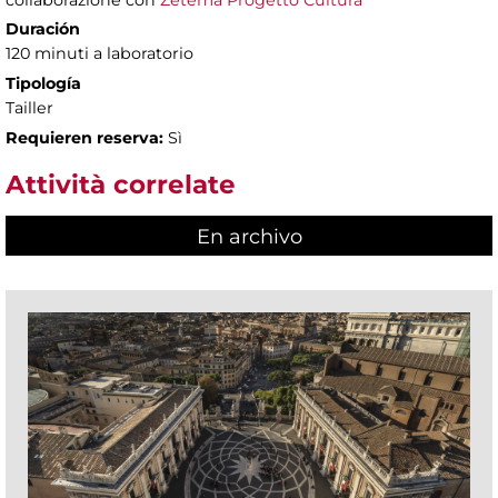
collaborazione con
Zètema Progetto Cultura
Duración
120 minuti a laboratorio
Tipología
Tailler
Requieren reserva:
Sì
Attività correlate
En archivo