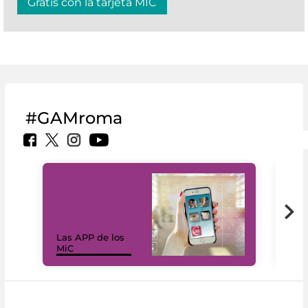
Gratis con la tarjeta MIC
#GAMroma
Las APP de los
I Mi
MiC
net