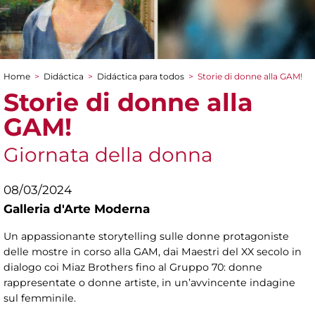
Home
>
Didáctica
>
Didáctica para todos
>
Storie di donne alla GAM!
You are here
Storie di donne alla
GAM!
Giornata della donna
08/03/2024
Galleria d'Arte Moderna
Un appassionante storytelling sulle donne protagoniste
delle mostre in corso alla GAM, dai Maestri del XX secolo in
dialogo coi Miaz Brothers fino al Gruppo 70: donne
rappresentate o donne artiste, in un’avvincente indagine
sul femminile.