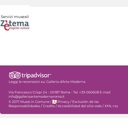
Servizi museali
Leggi le recensioni su:
Galleria d'Arte Moderna
Via Francesco Crispi 24 - 00187 Roma - Tel. +39 060608 E-mail:
info@galleriaartemodernaroma.it
© 2017 Musei in Comune
/
Privacy
/
Exclusiòn de las
Responsabilidades
/
Credits
/
Accesibilidad del sitio web
/
XML-rss