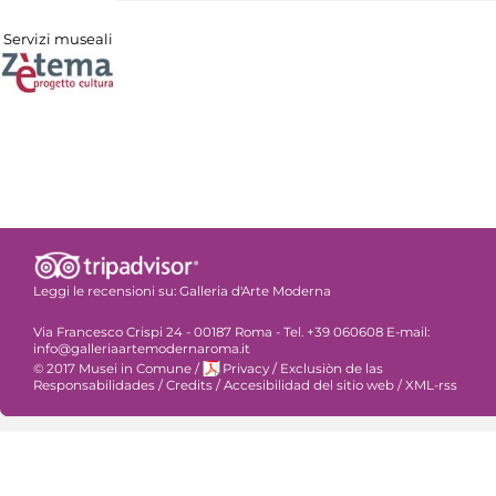
Servizi museali
Leggi le recensioni su:
Galleria d'Arte Moderna
Via Francesco Crispi 24 - 00187 Roma - Tel. +39 060608 E-mail:
info@galleriaartemodernaroma.it
© 2017 Musei in Comune
/
Privacy
/
Exclusiòn de las
Responsabilidades
/
Credits
/
Accesibilidad del sitio web
/
XML-rss