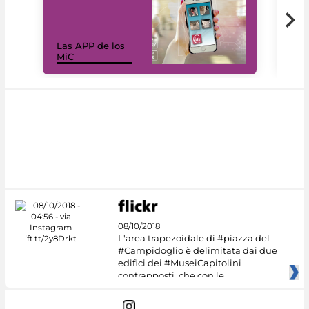
Las APP de los
I Mi
MiC
net
08/10/2018
L'area trapezoidale di #piazza del
#Campidoglio è delimitata dai due
edifici dei #MuseiCapitolini
contrapposti, che con le