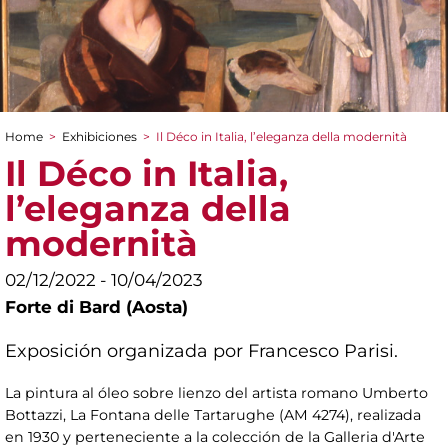
Home
>
Exhibiciones
>
Il Déco in Italia, l’eleganza della modernità
You are here
Il Déco in Italia,
l’eleganza della
modernità
02/12/2022 - 10/04/2023
Forte di Bard (Aosta)
Exposición organizada por Francesco Parisi.
La pintura al óleo sobre lienzo del artista romano Umberto
Bottazzi, La Fontana delle Tartarughe (AM 4274), realizada
en 1930 y perteneciente a la colección de la Galleria d'Arte