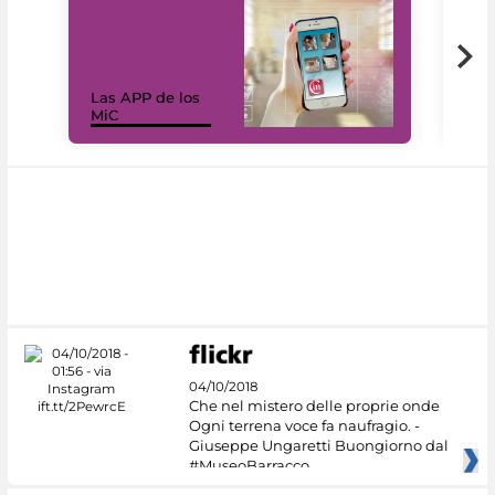
Las APP de los
I Mi
MiC
net
04/10/2018
Che nel mistero delle proprie onde
Ogni terrena voce fa naufragio. -
Giuseppe Ungaretti Buongiorno dal
#MuseoBarracco