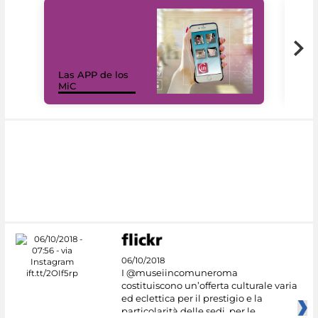
Las APP de los
I Mi
MiC
net
06/10/2018
I @museiincomuneroma
costituiscono un’offerta culturale varia
ed eclettica per il prestigio e la
particolarità delle sedi, per le