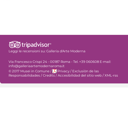
Leggi le recensioni su:
Galleria d'Arte Moderna
Via Francesco Crispi 24 - 00187 Roma - Tel. +39 060608 E-mail:
info@galleriaartemodernaroma.it
© 2017 Musei in Comune
/
Privacy
/
Exclusiòn de las
Responsabilidades
/
Credits
/
Accesibilidad del sitio web
/
XML-rss