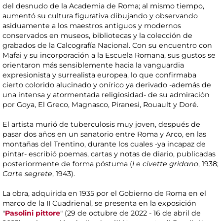
del desnudo de la Academia de Roma; al mismo tiempo,
aumentó su cultura figurativa dibujando y observando
asiduamente a los maestros antiguos y modernos
conservados en museos, bibliotecas y la colección de
grabados de la Calcografía Nacional. Con su encuentro con
Mafai y su incorporación a la Escuela Romana, sus gustos se
orientaron más sensiblemente hacia la vanguardia
expresionista y surrealista europea, lo que confirmaba
cierto colorido alucinado y onírico ya derivado -además de
una intensa y atormentada religiosidad- de su admiración
por Goya, El Greco, Magnasco, Piranesi, Rouault y Doré.
El artista murió de tuberculosis muy joven, después de
pasar dos años en un sanatorio entre Roma y Arco, en las
montañas del Trentino, durante los cuales -ya incapaz de
pintar- escribió poemas, cartas y notas de diario, publicadas
posteriormente de forma póstuma (
Le civette gridano
, 1938;
Carte segrete
, 1943).
La obra, adquirida en 1935 por el Gobierno de Roma en el
marco de la II Cuadrienal, se presenta en la exposición
"
Pasolini pittore
" (29 de octubre de 2022 - 16 de abril de