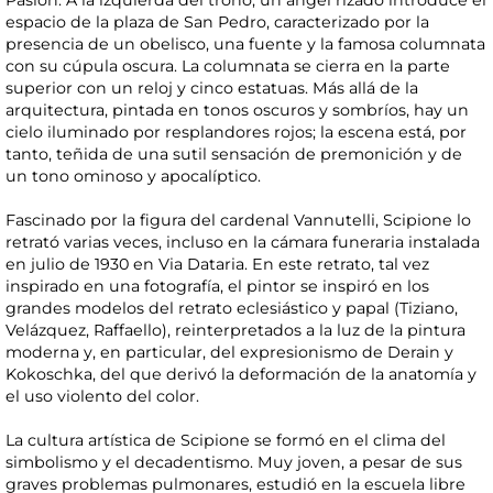
Pasión. A la izquierda del trono, un ángel rizado introduce el
espacio de la plaza de San Pedro, caracterizado por la
presencia de un obelisco, una fuente y la famosa columnata
con su cúpula oscura. La columnata se cierra en la parte
superior con un reloj y cinco estatuas. Más allá de la
arquitectura, pintada en tonos oscuros y sombríos, hay un
cielo iluminado por resplandores rojos; la escena está, por
tanto, teñida de una sutil sensación de premonición y de
un tono ominoso y apocalíptico.
Fascinado por la figura del cardenal Vannutelli, Scipione lo
retrató varias veces, incluso en la cámara funeraria instalada
en julio de 1930 en Via Dataria. En este retrato, tal vez
inspirado en una fotografía, el pintor se inspiró en los
grandes modelos del retrato eclesiástico y papal (Tiziano,
Velázquez, Raffaello), reinterpretados a la luz de la pintura
moderna y, en particular, del expresionismo de Derain y
Kokoschka, del que derivó la deformación de la anatomía y
el uso violento del color.
La cultura artística de Scipione se formó en el clima del
simbolismo y el decadentismo. Muy joven, a pesar de sus
graves problemas pulmonares, estudió en la escuela libre