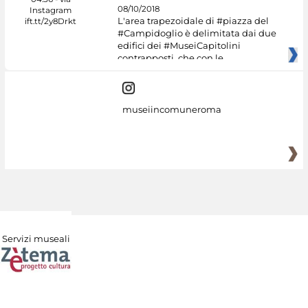
08/10/2018
L'area trapezoidale di #piazza del
#Campidoglio è delimitata dai due
edifici dei #MuseiCapitolini
contrapposti, che con le
museiincomuneroma
Servizi museali