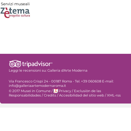
Servizi museali
Leggi le recensioni su:
Galleria d'Arte Moderna
Via Francesco Crispi 24 - 00187 Roma - Tel. +39 060608 E-mail:
info@galleriaartemodernaroma.it
© 2017 Musei in Comune
/
Privacy
/
Exclusiòn de las
Responsabilidades
/
Credits
/
Accesibilidad del sitio web
/
XML-rss