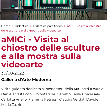
Home
>
Didáctica
>
Didáctica para todos
>
aMICi - Visita al chiostro
You are here
delle sculture e alla mostra sulla videoarte
aMICi - Visita al
chiostro delle sculture
e alla mostra sulla
videoarte
30/08/2022
Galleria d'Arte Moderna
Visita guidata dedicata ai possessori della MIC card a cura di
Daniela Vasta con i volontari del Servizio Civile Universale
Carlotta Anello, Flaminia Petrassi, Claudia Verdat, Davide
Maria Zazzini.