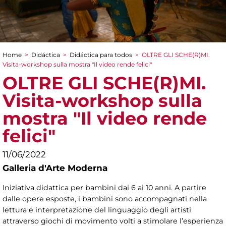
Home
>
Didáctica
>
Didáctica para todos
>
OLTRE GLI SCHE(R)MI.
You are here
Visita-workshop sulla mostra "Il video rende felici"
OLTRE GLI SCHE(R)MI.
Visita-workshop sulla
mostra "Il video rende
felici"
11/06/2022
Galleria d'Arte Moderna
Iniziativa didattica per bambini dai 6 ai 10 anni. A partire
dalle opere esposte, i bambini sono accompagnati nella
lettura e interpretazione del linguaggio degli artisti
attraverso giochi di movimento volti a stimolare l’esperienza