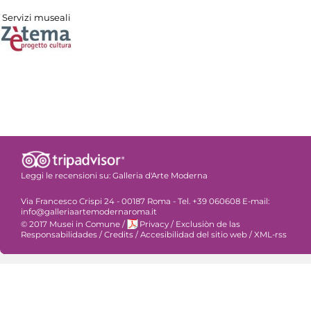
Servizi museali
Leggi le recensioni su:
Galleria d'Arte Moderna
Via Francesco Crispi 24 - 00187 Roma - Tel. +39 060608 E-mail:
info@galleriaartemodernaroma.it
© 2017 Musei in Comune
/
Privacy
/
Exclusiòn de las
Responsabilidades
/
Credits
/
Accesibilidad del sitio web
/
XML-rss