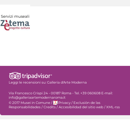
Servizi museali
Leggi le recensioni su:
Galleria d'Arte Moderna
Via Francesco Crispi 24 - 00187 Roma - Tel. +39 060608 E-mail:
info@galleriaartemodernaroma.it
© 2017 Musei in Comune
/
Privacy
/
Exclusiòn de las
Responsabilidades
/
Credits
/
Accesibilidad del sitio web
/
XML-rss