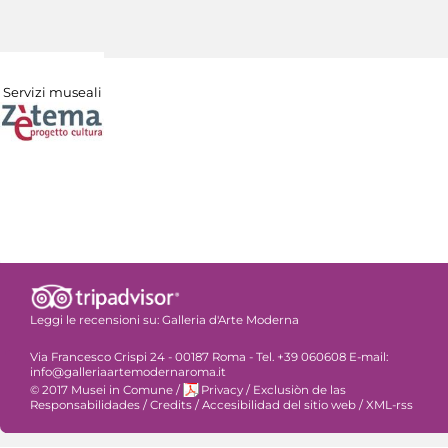
Servizi museali
Leggi le recensioni su:
Galleria d'Arte Moderna
Via Francesco Crispi 24 - 00187 Roma - Tel. +39 060608 E-mail:
info@galleriaartemodernaroma.it
© 2017 Musei in Comune
/
Privacy
/
Exclusiòn de las
Responsabilidades
/
Credits
/
Accesibilidad del sitio web
/
XML-rss