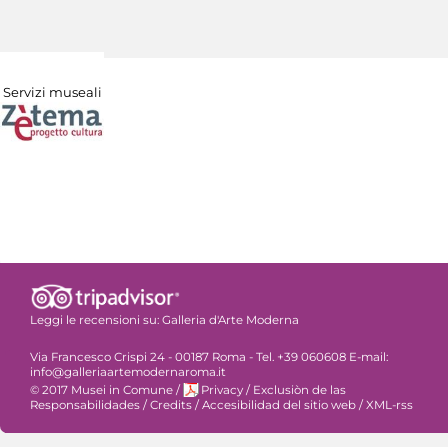
Servizi museali
Leggi le recensioni su:
Galleria d'Arte Moderna
Via Francesco Crispi 24 - 00187 Roma - Tel. +39 060608 E-mail:
info@galleriaartemodernaroma.it
© 2017 Musei in Comune
/
Privacy
/
Exclusiòn de las
Responsabilidades
/
Credits
/
Accesibilidad del sitio web
/
XML-rss