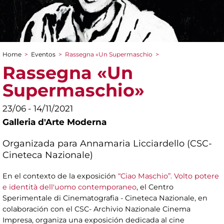
Home
>
Eventos
>
Rassegna «Un Supermaschio
>
You are here
Rassegna «Un
Supermaschio»
23/06 - 14/11/2021
Galleria d'Arte Moderna
Organizada para Annamaria Licciardello (CSC-
Cineteca Nazionale)
En el contexto de la exposición
“Ciao Maschio”. Volto potere
e identità dell'uomo contemporaneo
, el Centro
Sperimentale di Cinematografia - Cineteca Nazionale, en
colaboración con el CSC- Archivio Nazionale Cinema
Impresa, organiza una exposición dedicada al cine