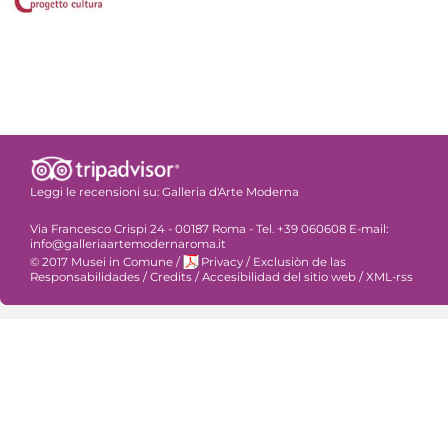
Leggi le recensioni su:
Galleria d'Arte Moderna
Via Francesco Crispi 24 - 00187 Roma - Tel. +39 060608 E-mail:
info@galleriaartemodernaroma.it
© 2017 Musei in Comune
/
Privacy
/
Exclusiòn de las
Responsabilidades
/
Credits
/
Accesibilidad del sitio web
/
XML-rss