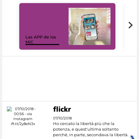
Las APP de los
I Mi
MiC
net
07/10/2018
Ho cercato la libertà più che la
potenza, e quest'ultima soltanto
perché, in parte, secondava la libertà.