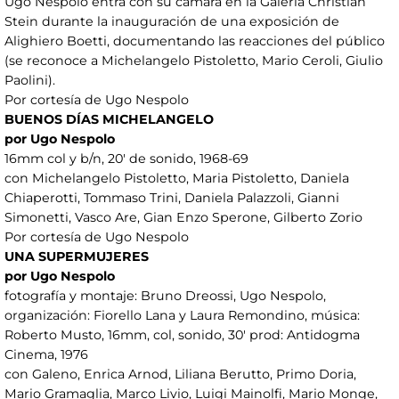
Ugo Nespolo entra con su cámara en la Galería Christian
Stein durante la inauguración de una exposición de
Alighiero Boetti, documentando las reacciones del público
(se reconoce a Michelangelo Pistoletto, Mario Ceroli, Giulio
Paolini).
Por cortesía de Ugo Nespolo
BUENOS DÍAS MICHELANGELO
por Ugo Nespolo
16mm col y b/n, 20' de sonido, 1968-69
con Michelangelo Pistoletto, Maria Pistoletto, Daniela
Chiaperotti, Tommaso Trini, Daniela Palazzoli, Gianni
Simonetti, Vasco Are, Gian Enzo Sperone, Gilberto Zorio
Por cortesía de Ugo Nespolo
UNA SUPERMUJERES
por Ugo Nespolo
fotografía y montaje: Bruno Dreossi, Ugo Nespolo,
organización: Fiorello Lana y Laura Remondino, música:
Roberto Musto, 16mm, col, sonido, 30' prod: Antidogma
Cinema, 1976
con Galeno, Enrica Arnod, Liliana Berutto, Primo Doria,
Mario Gramaglia, Marco Livio, Luigi Mainolfi, Mario Monge,