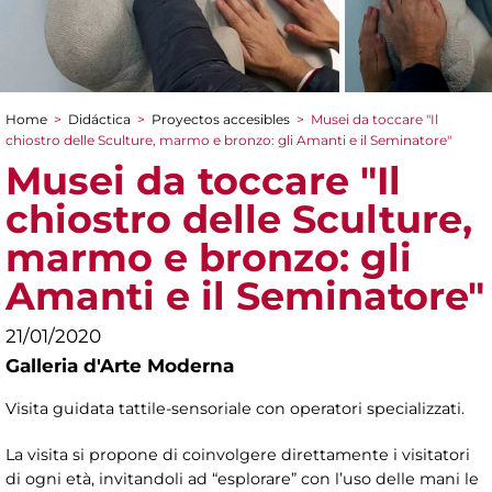
Home
>
Didáctica
>
Proyectos accesibles
>
Musei da toccare "Il
You are here
chiostro delle Sculture, marmo e bronzo: gli Amanti e il Seminatore"
Musei da toccare "Il
chiostro delle Sculture,
marmo e bronzo: gli
Amanti e il Seminatore"
21/01/2020
Galleria d'Arte Moderna
Visita guidata tattile-sensoriale con operatori specializzati.
La visita si propone di coinvolgere direttamente i visitatori
di ogni età, invitandoli ad “esplorare” con l’uso delle mani le