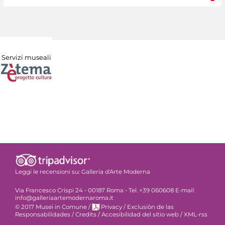
Servizi museali
Leggi le recensioni su:
Galleria d'Arte Moderna
Via Francesco Crispi 24 - 00187 Roma - Tel. +39 060608 E-mail:
info@galleriaartemodernaroma.it
© 2017 Musei in Comune
/
Privacy
/
Exclusiòn de las
Responsabilidades
/
Credits
/
Accesibilidad del sitio web
/
XML-rss