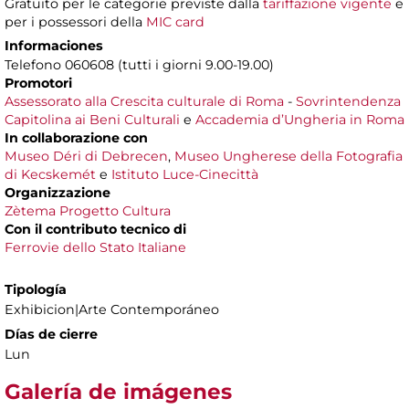
Gratuito per le categorie previste dalla
tariffazione vigente
e
per i possessori della
MIC card
Informaciones
Telefono 060608 (tutti i giorni 9.00-19.00)
Promotori
Assessorato alla Crescita culturale di Roma
-
Sovrintendenza
Capitolina ai Beni Culturali
e
Accademia d’Ungheria in Roma
In collaborazione con
Museo Déri di Debrecen
,
Museo Ungherese della Fotografia
di Kecskemét
e
Istituto Luce-Cinecittà
Organizzazione
Zètema Progetto Cultura
Con il contributo tecnico di
Ferrovie dello Stato Italiane
Tipología
Exhibicion|Arte Contemporáneo
Días de cierre
Lun
Galería de imágenes