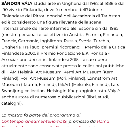
SÁNDOR VÁLY
studia arte in Ungheria dal 1982 al 1988 e dal
‘90 vive in Finlandia, dove è membro dell’Unione
Finlandese dei Pittori nonché dell’Accademia di Tarihstan
ed è considerato una figura rilevante della scena
internazionale dell’arte intermediale. Espone sin dal 1985
(mostre personali e collettive) in Austria, Estonia, Finlandia,
Francia, Germania, Inghilterra, Russia, Svezia, Turchia,
Ungheria. Tra i suoi premi si ricordano: Il Premio della Critica
Finlandese 2000, il Premio Fondazione E.K. Ponkala -
Associazione dei critici finlandesi 2015. Le sue opere
attualmente sono conservate presso le collezioni pubbliche
di HAM Helsinki Art Museum, Kemi Art Museum (Kemi,
Finland), Pori Art Museum (Pori, Finland), Lönnström Art
Museum (Rauma, Finland), RikArt (Helsinki, Finland), Lars
Swanljung collection, Helsingin Kaupunginkirjasto. Vály è
anche autore di numerose pubblicazioni (libri, studi,
cataloghi).
La mostra fa parte del programma di
ContemporaneamenteRoma19
, promosso da
Roma