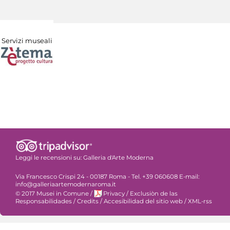
Servizi museali
Leggi le recensioni su:
Galleria d'Arte Moderna
Via Francesco Crispi 24 - 00187 Roma - Tel. +39 060608 E-mail:
info@galleriaartemodernaroma.it
© 2017 Musei in Comune
/
Privacy
/
Exclusiòn de las
Responsabilidades
/
Credits
/
Accesibilidad del sitio web
/
XML-rss