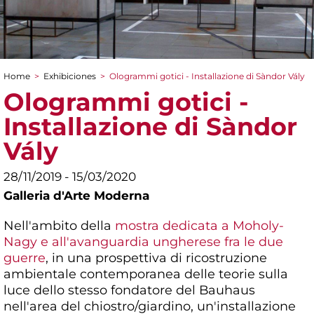
Home
>
Exhibiciones
>
Ologrammi gotici - Installazione di Sàndor Vály
You are here
Ologrammi gotici -
Installazione di Sàndor
Vály
28/11/2019 - 15/03/2020
Galleria d'Arte Moderna
Nell'ambito della
mostra dedicata a Moholy-
Nagy e all'avanguardia ungherese fra le due
guerre
, in una prospettiva di ricostruzione
ambientale contemporanea delle teorie sulla
luce dello stesso fondatore del Bauhaus
nell'area del chiostro/giardino, un'installazione