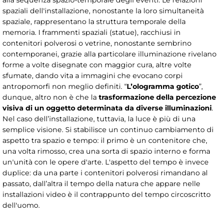
alla sequenza spazio-temporale degli eventi. Le relazioni
spaziali dell'installazione, nonostante la loro simultaneità
spaziale, rappresentano la struttura temporale della
memoria. I frammenti spaziali (statue), racchiusi in
contenitori polverosi o vetrine, nonostante sembrino
contemporanei, grazie alla particolare illuminazione rivelano
forme a volte disegnate con maggior cura, altre volte
sfumate, dando vita a immagini che evocano corpi
antropomorfi non meglio definiti. “
L’ologramma gotico
”,
dunque, altro non è che la
trasformazione della percezione
visiva di un oggetto determinata da diverse illuminazioni
.
Nel caso dell’installazione, tuttavia, la luce è più di una
semplice visione. Si stabilisce un continuo cambiamento di
aspetto tra spazio e tempo: il primo è un contenitore che,
una volta rimosso, crea una sorta di spazio interno e forma
un'unità con le opere d'arte. L'aspetto del tempo è invece
duplice: da una parte i contenitori polverosi rimandano al
passato, dall’altra il tempo della natura che appare nelle
installazioni video è il contrappunto del tempo circoscritto
dell'uomo.