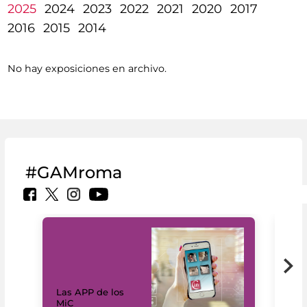
2025
2024
2023
2022
2021
2020
2017
2016
2015
2014
No hay exposiciones en archivo.
#GAMroma
Las APP de los
I Mi
MiC
net