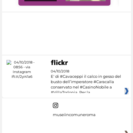
04/10/2018
E' di #Cavaceppi il calco in gesso del
busto dell’imperatore #Caracalla
conservato nel #CasinoNobile a
#VillaTorlonia. Per la
museiincomuneroma