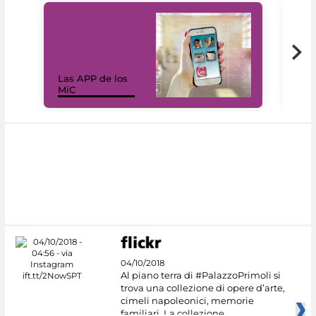
Las APP de los
I Mi
MiC
net
04/10/2018
Al piano terra di #PalazzoPrimoli si
trova una collezione di opere d’arte,
cimeli napoleonici, memorie
familiari. La collezione