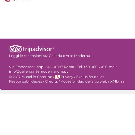
Leggi le recensioni su:
Galleria d'Arte Moderna
Via Francesco Crispi 24 - 00187 Roma - Tel. +39 060608 E-mail:
info@galleriaartemodernaroma.it
© 2017 Musei in Comune
/
Privacy
/
Exclusiòn de las
Responsabilidades
/
Credits
/
Accesibilidad del sitio web
/
XML-rss