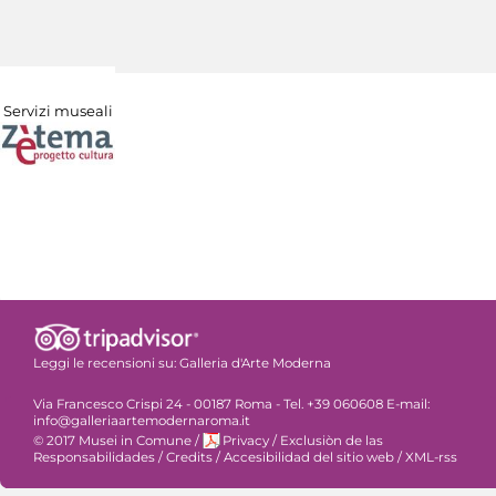
Servizi museali
Leggi le recensioni su:
Galleria d'Arte Moderna
Via Francesco Crispi 24 - 00187 Roma - Tel. +39 060608 E-mail:
info@galleriaartemodernaroma.it
© 2017 Musei in Comune
/
Privacy
/
Exclusiòn de las
Responsabilidades
/
Credits
/
Accesibilidad del sitio web
/
XML-rss