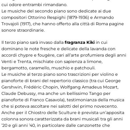
cui odore entrambi rimandano.
Le musiche del secondo piano sono dedicate ai due
compositori Ottorino Respighi (1879-1936) e Armando
Trovajoli (1917), che hanno offerto alla città di Roma pagine
sonore straordinarie.
Il terzo piano sarà invaso dalla
fragranza Kiki
in cui
dominano le note fresche e delicate della lavanda con
accordi chypre e fougère, cari all’arte profumiera degli anni
Venti e Trenta, mischiate con sapienza a limone,
bergamotto, caramello, muschio e patchouli.
Le musiche al terzo piano sono trascrizioni per violino e
pianoforte di brani del repertorio classico (tra cui George
Gershwin, Frédéric Chopin, Wolfgang Amadeus Mozart,
Claude Debussy, ma anche un bellissimo Tango per
pianoforte di Franco Casavola), testimonianza della musica
che si poteva ascoltare nei salotti del primo novecento.
Anche per il Chiostro delle Sculture è prevista un’apposita
colonna sonora caratterizzata da brani musicali tra gli anni
’20 e gli anni ’40, in particolare dalle canzonette che