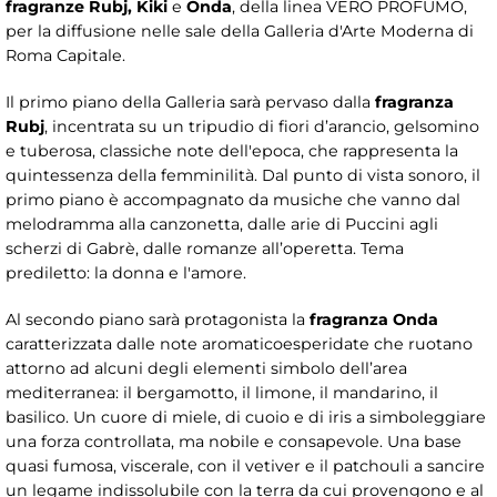
fragranze Rubj, Kiki
e
Onda
, della linea VERO PROFUMO,
per la diffusione nelle sale della Galleria d'Arte Moderna di
Roma Capitale.
Il primo piano della Galleria sarà pervaso dalla
fragranza
Rubj
, incentrata su un tripudio di fiori d’arancio, gelsomino
e tuberosa, classiche note dell'epoca, che rappresenta la
quintessenza della femminilità. Dal punto di vista sonoro, il
primo piano è accompagnato da musiche che vanno dal
melodramma alla canzonetta, dalle arie di Puccini agli
scherzi di Gabrè, dalle romanze all’operetta. Tema
prediletto: la donna e l'amore.
Al secondo piano sarà protagonista la
fragranza Onda
caratterizzata dalle note aromaticoesperidate che ruotano
attorno ad alcuni degli elementi simbolo dell’area
mediterranea: il bergamotto, il limone, il mandarino, il
basilico. Un cuore di miele, di cuoio e di iris a simboleggiare
una forza controllata, ma nobile e consapevole. Una base
quasi fumosa, viscerale, con il vetiver e il patchouli a sancire
un legame indissolubile con la terra da cui provengono e al