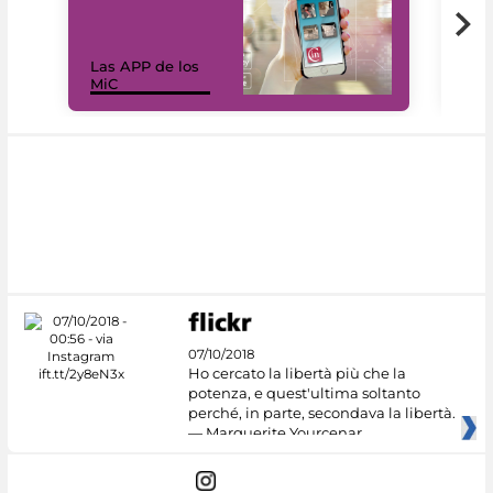
Las APP de los
I Mi
MiC
net
07/10/2018
Ho cercato la libertà più che la
potenza, e quest'ultima soltanto
perché, in parte, secondava la libertà.
— Marguerite Yourcenar