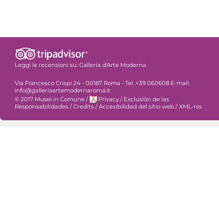
Leggi le recensioni su:
Galleria d'Arte Moderna
Via Francesco Crispi 24 - 00187 Roma - Tel. +39 060608 E-mail:
info@galleriaartemodernaroma.it
© 2017 Musei in Comune
/
Privacy
/
Exclusiòn de las
Responsabilidades
/
Credits
/
Accesibilidad del sitio web
/
XML-rss