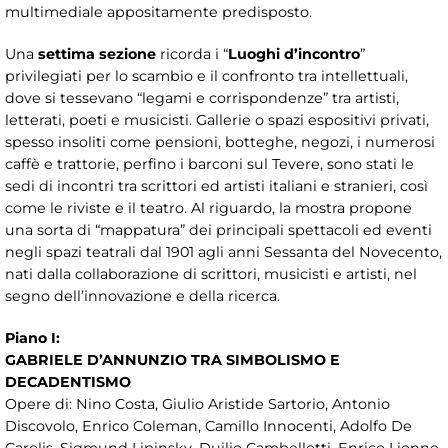
multimediale appositamente predisposto.
Una
settima sezione
ricorda i “
Luoghi d’incontro
”
privilegiati per lo scambio e il confronto tra intellettuali,
dove si tessevano “legami e corrispondenze” tra artisti,
letterati, poeti e musicisti. Gallerie o spazi espositivi privati,
spesso insoliti come pensioni, botteghe, negozi, i numerosi
caffè e trattorie, perfino i barconi sul Tevere, sono stati le
sedi di incontri tra scrittori ed artisti italiani e stranieri, così
come le riviste e il teatro. Al riguardo, la mostra propone
una sorta di “mappatura” dei principali spettacoli ed eventi
negli spazi teatrali dal 1901 agli anni Sessanta del Novecento,
nati dalla collaborazione di scrittori, musicisti e artisti, nel
segno dell’innovazione e della ricerca.
Piano I:
GABRIELE D’ANNUNZIO TRA SIMBOLISMO E
DECADENTISMO
Opere di: Nino Costa, Giulio Aristide Sartorio, Antonio
Discovolo, Enrico Coleman, Camillo Innocenti, Adolfo De
Carolis, Sigmund Lipinsky, Duilio Cambellotti, Enrico Lionne,