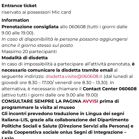
Entrance ticket
riservato ai possessori Mic card
Information
Prenotazione consigliata
allo 060608 (tutti i giorni dalle
9.00 alle 19.00).
In caso di disponibilità le persone possono aggiungersi
anche il giorno stesso sul posto
Massimo
20 partecipanti
Modalità di disdetta
In caso di impossibilità a partecipare all’attività prenotata,
è
necessario comunicare la disdetta tramite email
al
seguente indirizzo:
disdetta.visite@060608.it
(dal lunedì al
giovedì ore 8.30 – 17.00/ venerdì ore 8.30 – 13.30). In
alternativa, è necessario chiamare il
Contact Center 060608
(attivo tutti i giorni dalle ore 9.00 alle 19.00)
CONSULTARE SEMPRE LA PAGINA
AVVISI
prima di
programmare la visita al museo
Gli incontri prevedono traduzione in Lingua dei segni
italiana-LIS, grazie alla collaborazione del Dipartimento
Politiche Sociali e Salute (Direzione Servizi alla Persona) e
della Cooperativa sociale onlus Segni di Integrazione –
Lazio.