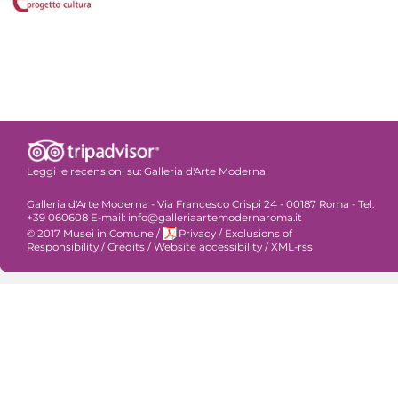
Leggi le recensioni su:
Galleria d'Arte Moderna
Galleria d'Arte Moderna - Via Francesco Crispi 24 - 00187 Roma - Tel.
+39 060608 E-mail: info@galleriaartemodernaroma.it
© 2017 Musei in Comune
/
Privacy
/
Exclusions of
Responsibility
/
Credits
/
Website accessibility
/
XML-rss