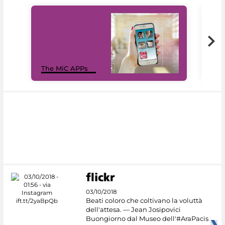
MiC
The MiC APPs
net
03/10/2018
Beati coloro che coltivano la voluttà
dell'attesa. — Jean Josipovici
Buongiorno dal Museo dell'#AraPacis