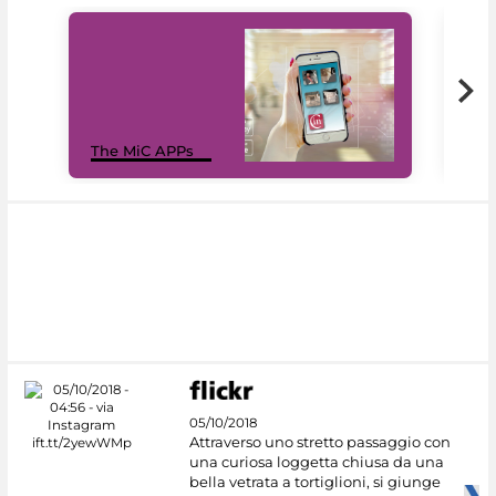
MiC
The MiC APPs
net
05/10/2018
Attraverso uno stretto passaggio con
una curiosa loggetta chiusa da una
bella vetrata a tortiglioni, si giunge