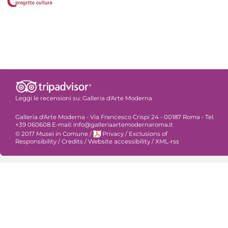
Leggi le recensioni su:
Galleria d'Arte Moderna
Galleria d'Arte Moderna - Via Francesco Crispi 24 - 00187 Roma - Tel.
+39 060608 E-mail: info@galleriaartemodernaroma.it
© 2017 Musei in Comune
/
Privacy
/
Exclusions of
Responsibility
/
Credits
/
Website accessibility
/
XML-rss