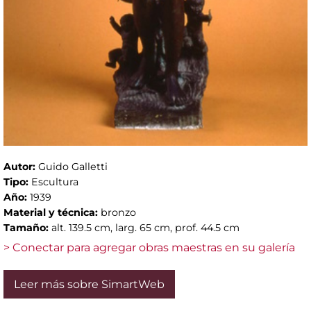
Autor:
Guido Galletti
Tipo:
Escultura
Año:
1939
Material y técnica:
bronzo
Tamaño:
alt. 139.5 cm, larg. 65 cm, prof. 44.5 cm
> Conectar para agregar obras maestras en su galería
Leer más sobre SimartWeb