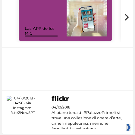
Las APP de los
I Mi
MiC
net
04/10/2018
Al piano terra di #PalazzoPrimoli si
trova una collezione di opere d’arte,
cimeli napoleonici, memorie
familiari. La collezione