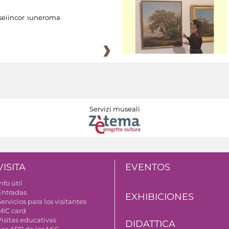
eiincomuneroma
Servizi museali
VISITA
EVENTOS
nfo útil
Entradas
EXHIBICIONES
ervicios para los visitantes
MIC card
Visitas educativas
DIDATTICA
Las APP de los MiC