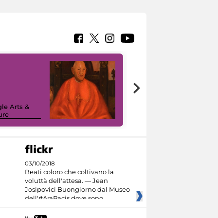
7 nuovi in-
painting tour
sulla piattaforma
le Arts &
Google Arts &
ure
Culture
03/10/2018
Beati coloro che coltivano la
voluttà dell'attesa. — Jean
Josipovici Buongiorno dal Museo
dell'#AraPacis dove sono