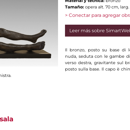
Material y técnica:
bronzo
Tamaño:
opera alt. 70 cm, larg
> Conectar para agregar obr
Leer más sobre SimartWe
Il bronzo, posto su base di l
nuda, seduta con le gambe dist
verso destra, gravitante sul b
posto sulla base. Il capo è chin
istra.
sala