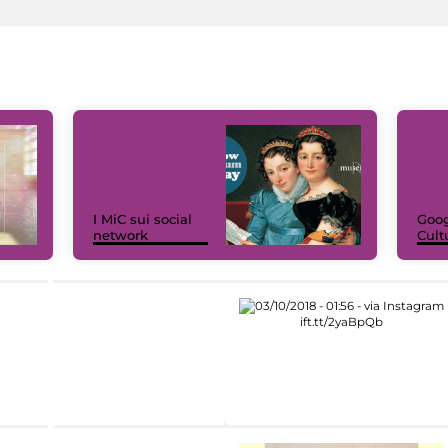
I MiC sui social
Goog
network
Cult