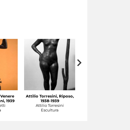
, Venere
Attilio Torresini, Riposo,
Italo Griselli, Romolo,
ni, 1939
1938-1939
1937-1939
tti
Attilio Torresini
Italo Griselli
a
Escultura
Escultura