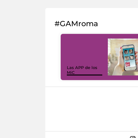
#GAMroma
Las APP de los
MiC