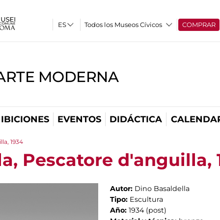
Todos los Museos Cívicos
COMPRAR
'ARTE MODERNA
IBICIONES
EVENTOS
DIDÁCTICA
CALENDA
lla, 1934
a, Pescatore d'anguilla,
Autor:
Dino Basaldella
Tipo:
Escultura
Año:
1934 (post)