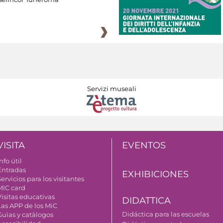
Servizi museali
VISITA
EVENTOS
nfo útil
Entradas
EXHIBICIONES
ervicios para los visitantes
MIC card
Visitas educativas
DIDATTICA
Las APP de los MiC
Didáctica para las escuelas
Guìas y catàlogos