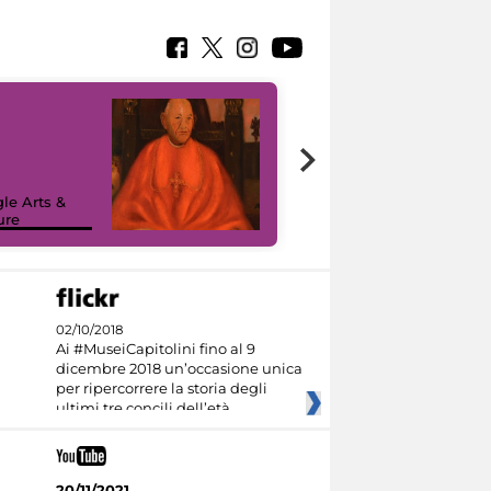
7 nuovi in-
painting tour
sulla piattaforma
le Arts &
Google Arts &
ure
Culture
02/10/2018
Ai #MuseiCapitolini fino al 9
dicembre 2018 un’occasione unica
per ripercorrere la storia degli
ultimi tre concili dell’età
20/11/2021