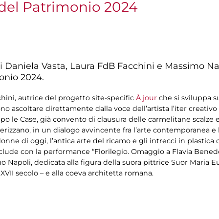
del Patrimonio 2024
 di Daniela Vasta, Laura FdB Facchini e Massimo Nap
onio 2024.
hini, autrice del progetto site-specific
À jour
che si sviluppa su
ono ascoltare direttamente dalla voce dell’artista l’iter creativ
le Case, già convento di clausura delle carmelitane scalze e
terizzano, in un dialogo avvincente fra l’arte contemporanea e l
ne di oggi, l’antica arte del ricamo e gli intrecci in plastica d
nclude con la performance “Florilegio. Omaggio a Flavia Benedet
 Napoli, dedicata alla figura della suora pittrice Suor Maria Euf
XVII secolo – e alla coeva architetta romana.