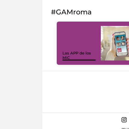
#GAMroma
Las APP de los
MiC
mus