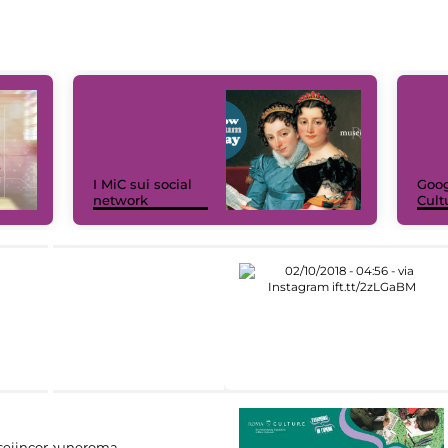
I MiC sui social
Goog
network
Cult
eiincomuneroma