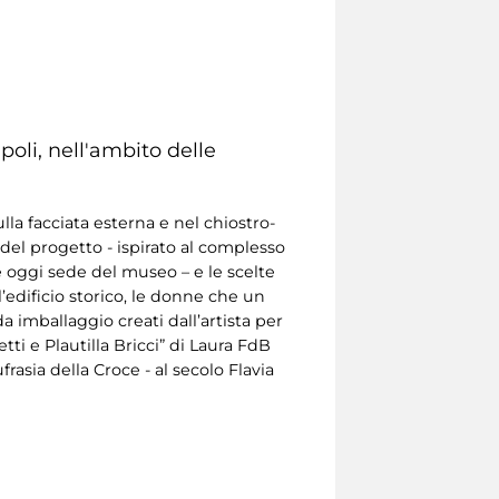
oli, nell'ambito delle
lla facciata esterna e nel chiostro-
o del progetto - ispirato al complesso
 oggi sede del museo – e le scelte
’edificio storico, le donne che un
a imballaggio creati dall’artista per
ti e Plautilla Bricci” di Laura FdB
rasia della Croce - al secolo Flavia