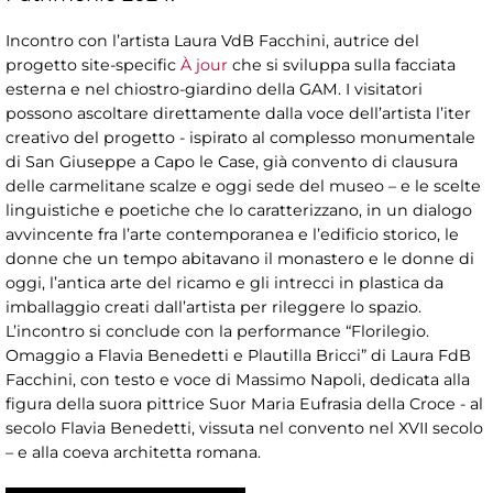
Incontro con l’artista Laura VdB Facchini, autrice del
progetto site-specific
À jour
che si sviluppa sulla facciata
esterna e nel chiostro-giardino della GAM. I visitatori
possono ascoltare direttamente dalla voce dell’artista l’iter
creativo del progetto - ispirato al complesso monumentale
di San Giuseppe a Capo le Case, già convento di clausura
delle carmelitane scalze e oggi sede del museo – e le scelte
linguistiche e poetiche che lo caratterizzano, in un dialogo
avvincente fra l’arte contemporanea e l’edificio storico, le
donne che un tempo abitavano il monastero e le donne di
oggi, l’antica arte del ricamo e gli intrecci in plastica da
imballaggio creati dall’artista per rileggere lo spazio.
L’incontro si conclude con la performance “Florilegio.
Omaggio a Flavia Benedetti e Plautilla Bricci” di Laura FdB
Facchini, con testo e voce di Massimo Napoli, dedicata alla
figura della suora pittrice Suor Maria Eufrasia della Croce - al
secolo Flavia Benedetti, vissuta nel convento nel XVII secolo
– e alla coeva architetta romana.