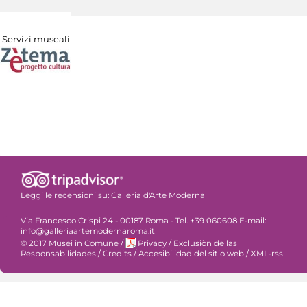
Servizi museali
Leggi le recensioni su:
Galleria d'Arte Moderna
Via Francesco Crispi 24 - 00187 Roma - Tel. +39 060608 E-mail:
info@galleriaartemodernaroma.it
© 2017 Musei in Comune
/
Privacy
/
Exclusiòn de las
Responsabilidades
/
Credits
/
Accesibilidad del sitio web
/
XML-rss