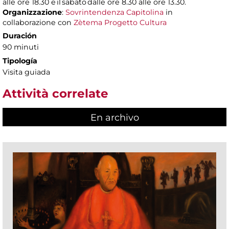
alle ore 18.30 e il sabato dalle ore 8.30 alle ore 13.30.
Organizzazione
:
Sovrintendenza Capitolina
in
collaborazione con
Zètema Progetto Cultura
Duración
90 minuti
Tipología
Visita guiada
Attività correlate
En archivo