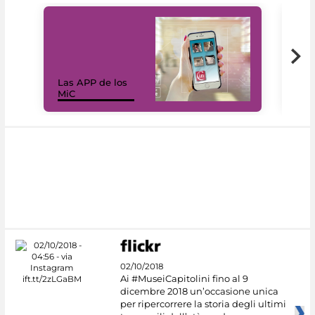
Las APP de los
I Mi
MiC
net
02/10/2018
Ai #MuseiCapitolini fino al 9
dicembre 2018 un’occasione unica
per ripercorrere la storia degli ultimi