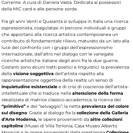
Corrente. A cura di Daniela Vasta. Dedicata ai possessori
della MIC card e alle persone sorde.
Fra gli anni Venti e Quaranta si sviluppa in Italia una ricerca
espressionista, coagulatasi in percorsi individuali e gruppi
che apportano alla ricerca artistica contemporanea un
contributo di fondamentale rilievo, maturato da un lato alla
luce del confronto con i gruppi dell’espressionismo
internazionale, dall’altro nel dialogo con le variegate
ricerche artistiche italiane degli anni fra le due guerre.
Costanti sono alcuni tratti poetici e linguistici: la prevalenza
della
visione soggettiva
dell’artista rispetto alla
rappresentazione oggettiva della realtà; un senso di
inquietudine esistenziale
e di crisi di coscienza dell’artista-
intellettuale che si traduce nella
alterazione della forma
idealizzata di matrice classico-accademica; la ricerca del
“primitivo”
e del “selvaggio”; la netta
prevalenza del colore
sul disegno
. Grazie al dialogo fra la
collezione della Galleria
d’Arte Moderna,
le opere provenienti da
altre collezioni
capitoline
(Musei di Villa Torlonia, Casa Museo Alberto
Moravia) e le opere provenienti dalla prestigiosa
Collezione