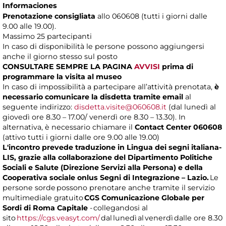
Informaciones
Prenotazione consigliata
allo 060608 (tutti i giorni dalle
9.00 alle 19.00).
Massimo
25 partecipanti
In caso di disponibilità le persone possono aggiungersi
anche il giorno stesso sul posto
CONSULTARE SEMPRE LA PAGINA
AVVISI
prima di
programmare la visita al museo
In caso di impossibilità a partecipare all’attività prenotata,
è
necessario comunicare la disdetta tramite email
al
seguente indirizzo:
disdetta.visite@060608.it
(dal lunedì al
giovedì ore 8.30 – 17.00/ venerdì ore 8.30 – 13.30). In
alternativa, è necessario chiamare il
Contact Center 060608
(attivo tutti i giorni dalle ore 9.00 alle 19.00)
L'incontro prevede traduzione in Lingua dei segni italiana-
LIS, grazie alla collaborazione del Dipartimento Politiche
Sociali e Salute (Direzione Servizi alla Persona) e della
Cooperativa sociale onlus Segni di Integrazione – Lazio.
Le
persone sorde possono prenotare anche tramite il servizio
multimediale gratuito
CGS Comunicazione Globale per
Sordi di Roma Capitale
- collegandosi al
sito
https://cgs.veasyt.com/
dal lunedì al venerdì dalle ore 8.30