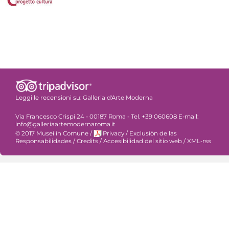
Leggi le recensioni su:
Galleria d'Arte Moderna
Via Francesco Crispi 24 - 00187 Roma - Tel. +39 060608 E-mail:
info@galleriaartemodernaroma.it
© 2017 Musei in Comune
/
Privacy
/
Exclusiòn de las
Responsabilidades
/
Credits
/
Accesibilidad del sitio web
/
XML-rss