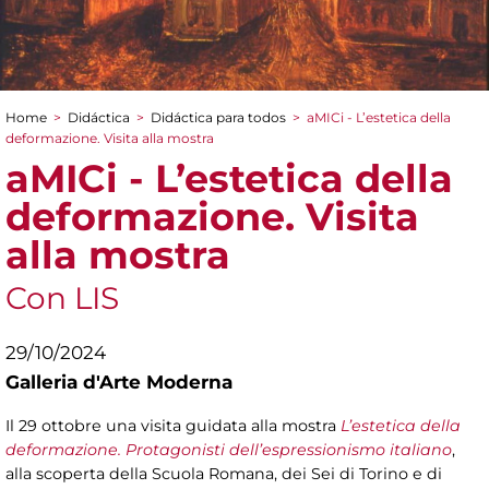
Home
>
Didáctica
>
Didáctica para todos
>
aMICi - L’estetica della
You are here
deformazione. Visita alla mostra
aMICi - L’estetica della
deformazione. Visita
alla mostra
Con LIS
29/10/2024
Galleria d'Arte Moderna
Il 29 ottobre una visita guidata alla mostra
L’estetica della
deformazione. Protagonisti dell’espressionismo italiano
,
alla scoperta della Scuola Romana, dei Sei di Torino e di